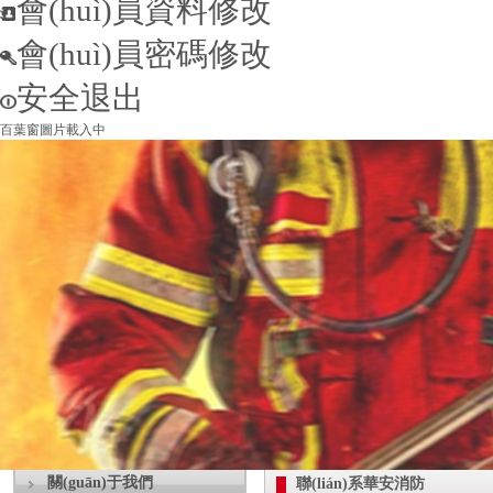
會(huì)員資料修改
會(huì)員密碼修改
安全退出
百葉窗圖片載入中
關(guān)于我們
聯(lián)系華安消防