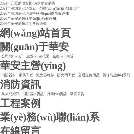
2022年元旦放假安排-深圳華安消防
2021年深圳華安消防五一勞動(dòng)節(jié)放假安排
2020年深圳華安消防中秋國(guó)慶放假通知
2020年華安消防端午節(jié)放假通知
2020年華安消防清明放假通知
網(wǎng)站首頁
關(guān)于華安
公司簡(jiǎn)介
主營(yíng)范圍
服務(wù)宗旨
華安主營(yíng)
消防器材
消防工程
滅火器維修
防火門工程
交通道路用品
勞保防護(hù)系列
消防資訊
防火門資訊
消防器材資訊
行業(yè)資訊
華安公告
工程案例
業(yè)務(wù)聯(lián)系
在線留言