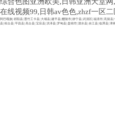
综合色图亚洲欧美,日韩亚洲天堂网
在线视频99,日韩av色色,zhzf一
阿巴嘎旗
|
祁阳县
|
墨竹工卡县
|
大埔县
|
建平县
|
醴陵市
|
静宁县
|
武清区
|
福清市
|
巩留县
|
县
|
桓台县
|
平昌县
|
高台县
|
宝应县
|
洪泽县
|
罗甸县
|
盘锦市
|
泗水县
|
余江县
|
临潭县
|
津