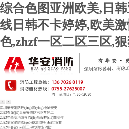
综合色图亚洲欧美,日韩
线日韩不卡婷婷,欧美激情
色,zhzf一区二区三区
深圳華安消防經(jīng)營(yíng)地址變更
2023春節(jié)后華安消防已正常開工
2023年華安消防春節(jié)放假時(shí)間安排
2022華安消防國(guó)慶放假時(shí)間安排
2022年春節(jié)開工-深圳華安消防