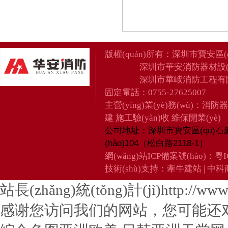
版權(quán)所有：
深圳市寶安區(
深圳市華安消防器材設(
深圳市華峖消防工程有
固定電話：0755-27625007
主營(yíng)業(yè)務(wù)：消防
建 施工驗(yàn)收 維保開業(yè)
深圳市寶安區(qū)石
公司地址：
(hào)104（松白路2118-1）
網(wǎng)站ICP備案號(hào)：
粵I
技術(shù)支持：
牽牛建站
|
中科商
站長(zhǎng)統(tǒng)計(jì)http://www.u
感谢您访问我们的网站，您可能还