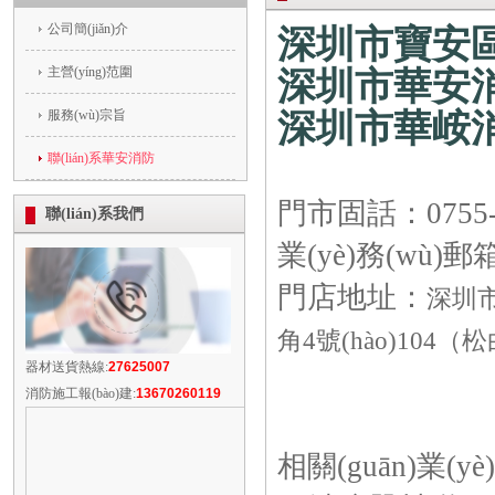
公司簡(jiǎn)介
深圳市寶安區
主營(yíng)范圍
深圳市華安消
服務(wù)宗旨
深圳市華峖
聯(lián)系華安消防
門市固話：0755
聯(lián)系我們
業(yè)務(wù)郵箱
門店地址：
深圳市
角4號(hào)104（松
器材送貨熱線:
27625007
消防施工報(bào)建:
13670260119
相關(guān)業(yè