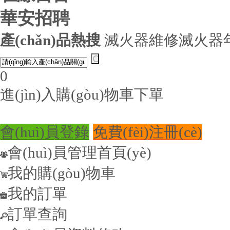
華安招聘
產(chǎn)品熱搜
滅火器維修
滅火器
0
進(jìn)入購(gòu)物車下單
會(huì)員登錄
免費(fèi)注冊(cè)
會(huì)員管理首頁(yè)
我的購(gòu)物車
我的訂單
訂單查詢