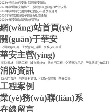
2022年元旦放假安排-深圳華安消防
2021年深圳華安消防五一勞動(dòng)節(jié)放假安排
2020年深圳華安消防中秋國(guó)慶放假通知
2020年華安消防端午節(jié)放假通知
2020年華安消防清明放假通知
網(wǎng)站首頁(yè)
關(guān)于華安
公司簡(jiǎn)介
主營(yíng)范圍
服務(wù)宗旨
華安主營(yíng)
消防器材
消防工程
滅火器維修
防火門工程
交通道路用品
勞保防護(hù)系列
消防資訊
防火門資訊
消防器材資訊
行業(yè)資訊
華安公告
工程案例
業(yè)務(wù)聯(lián)系
在線留言