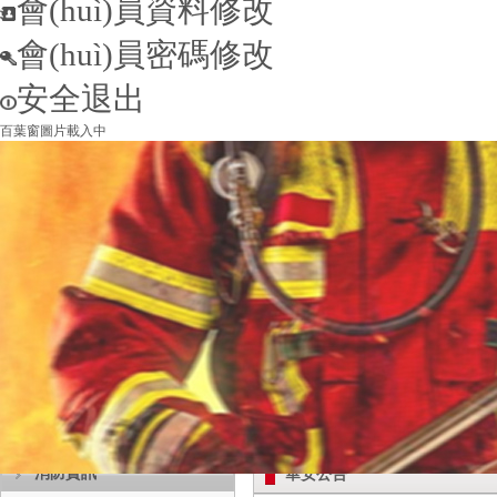
會(huì)員資料修改
會(huì)員密碼修改
安全退出
百葉窗圖片載入中
消防資訊
華安公告