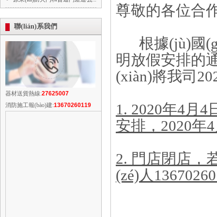
尊敬的各位合作
聯(lián)系我們
根據(jù)國(g
明放假安排的通知
(xiàn)將我司
器材送貨熱線:
27625007
1. 2020年4
消防施工報(bào)建:
13670260119
安排，2020年
2. 門店閉店，若
(zé)人1367026