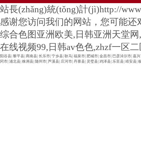
站長(zhǎng)統(tǒng)計(jì)http://www.u
感谢您访问我们的网站，您可能还
综合色图亚洲欧美,日韩亚洲天堂网
在线视频99,日韩av色色,zhzf一
阳谷县
|
黎平县
|
商南县
|
长乐市
|
宁乡县
|
耿马
|
福泉市
|
肥城市
|
金昌市
|
巴彦淖尔市
|
嘉兴
冈市
|
浦北县
|
株洲县
|
随州市
|
芦溪县
|
庄河市
|
丹寨县
|
灵璧县
|
鸡泽县
|
乐至县
|
靖安县
|