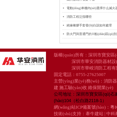
電動(dòng)車棚內(nèi)選擇什么滅火器
消防工程泛指哪些
絕緣橡膠手套發(fā)白該如何處理
防火門與普通門的10點(diǎn)區(qū)別
版權(quán)所有：
深圳市寶安區(
深圳市華安消防器材設(
深圳市華峖消防工程有
固定電話：0755-27625007
主營(yíng)業(yè)務(wù)：消防
建 施工驗(yàn)收 維保開業(yè)
深圳市寶安區(qū)石
公司地址：
(hào)104（松白路2118-1）
網(wǎng)站ICP備案號(hào)：
粵I
技術(shù)支持：
牽牛建站
|
中科商