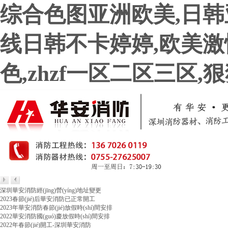
综合色图亚洲欧美,日韩
线日韩不卡婷婷,欧美激情
色,zhzf一区二区三区
深圳華安消防經(jīng)營(yíng)地址變更
2023春節(jié)后華安消防已正常開工
2023年華安消防春節(jié)放假時(shí)間安排
2022華安消防國(guó)慶放假時(shí)間安排
2022年春節(jié)開工-深圳華安消防