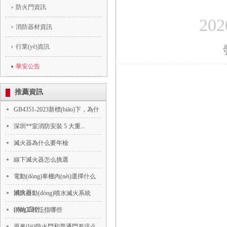
防火門資訊
2
消防器材資訊
行業(yè)資訊
華安公告
推薦資訊
GB4351-2023新標(biāo)下，為什
深圳**室消防安裝 5 大重...
滅火器為什么要年檢
線下滅火器怎么挑選
電動(dòng)車棚內(nèi)選擇什么
滅火器...
消防自動(dòng)噴水滅火系統
(tǒng)是什...
消防工程泛指哪些
原來(lái)防火門和普通門差這么...