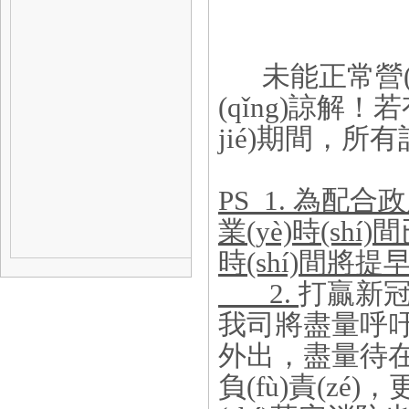
未能正常營(yí
(qǐng)諒解
jié)期間，
PS 1. 為配合
業(yè)時(shí)
時(shí)間將提早
2.
打贏新冠的
我司將盡量呼吁
外出，盡量待在家
負(fù)責(zé)