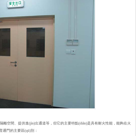
、提供進(jìn)出通道等，但它的主要特點(diǎn)是具有耐火性能，能夠在火
門與普通門的主要區(qū)別：