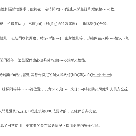
和隔熱性要求，能夠在一定時間內(nèi)阻止火勢蔓延和煙氣擴(kuò)散。
zhì)、木質(zhì)（經(jīng)過特殊處理）、鋼木復(fù)合等。
時的性能，包括門扇的厚度、結(jié)構(gòu)、密封性能等，以確保在火災(zāi)情況下能
閉門器等，這些配件也必須具備相應(yīng)的耐火性能。
認(rèn)證，證明其符合特定的耐火等級標(biāo)準(zhǔn)。
梯間等關(guān)鍵位置，以實(shí)現(xiàn)火災(zāi)時的防火隔離和人員安全疏
門是受到法規(guī)或建筑規(guī)范要求的，以確保公共安全。
僅僅是為了日常使用，更重要的是在緊急情況下提供必要的安全保障。