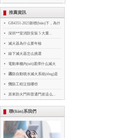
推薦資訊
GB4351-2023新標(biāo)下，為什
深圳**室消防安裝 5 大重...
滅火器為什么要年檢
線下滅火器怎么挑選
電動車棚內(nèi)選擇什么滅火
器...
消防自動噴水滅火系統(tǒng)是
什...
消防工程泛指哪些
原來防火門和普通門差這么...
聯(lián)系我們