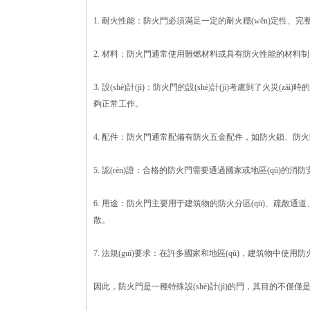
1. 耐火性能：防火門必須滿足一定的耐火穩(wěn)定性、完整性
2. 材料：防火門通常使用難燃材料或具有防火性能的材料制成，如鋼質(
3. 設(shè)計(jì)：防火門的設(shè)計(jì)考慮到了火災(zāi)
夠正常工作。
4. 配件：防火門通常配備有防火五金配件，如防火鎖、防火
5. 認(rèn)證：合格的防火門需要通過國家或地區(qū)的消防安全
6. 用途：防火門主要用于建筑物的防火分區(qū)、疏散通道、樓
散。
7. 法規(guī)要求：在許多國家和地區(qū)，建筑物中使用防火
因此，防火門是一種特殊設(shè)計(jì)的門，其目的不