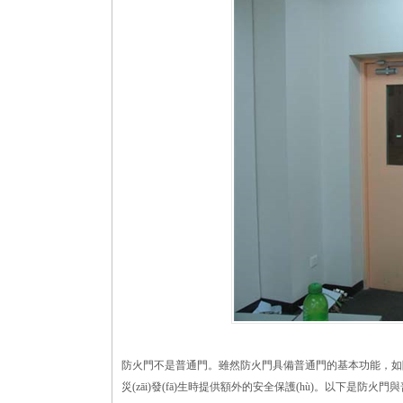
防火門不是普通門。雖然防火門具備普通門的基本功能，如隔離空間
災(zāi)發(fā)生時提供額外的安全保護(hù)。以下是防火