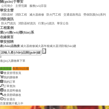
關(guān)于華安
公司簡介
主營范圍
服務(wù)宗旨
華安主營
消防器材
消防工程
滅火器維修
防火門工程
交通道路用品
勞保防護(hù)系列
消防資訊
防火門資訊
消防器材資訊
行業(yè)資訊
華安公告
工程案例
業(yè)務(wù)聯(lián)系
在線留言
華安招聘
產(chǎn)品熱搜
滅火器維修
滅火器年檢
滅火器
消防報(bào)建
0
進(jìn)入購物車下單
會員登錄
免費(fèi)注冊
會員管理首頁
我的購物車
我的訂單
訂單查詢
會員資料修改
會員密碼修改
安全退出
百葉窗圖片載入中