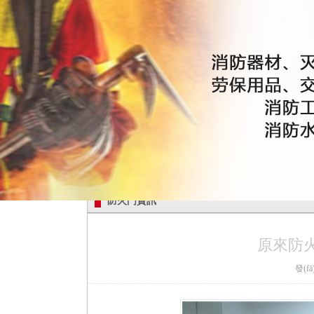
防火門資訊
原來防
發(fā