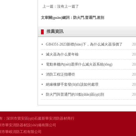
上一篇：沒有上一篇了
文章關(guān)鍵詞：防火門,普通門,差別
推薦資訊
GB4351-2023新標(biāo)下，為什么滅火器漲價了
20
滅火器為什么要年檢
20
電動車棚內(nèi)選擇什么滅火器系統(tǒng)
20
消防工程泛指哪些
20
絕緣橡膠手套發(fā)白該如何處理
20
防火門與普通門的10點(diǎn)區(qū)別
20
所有：
深圳市寶安區(qū)石巖新華安消防器材商行
圳市華安消防器材設(shè)備有限公司
峖消防工程有限公司