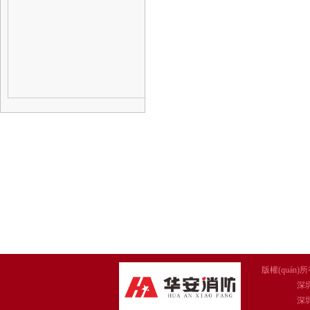
版權(quán)
深
深圳市華