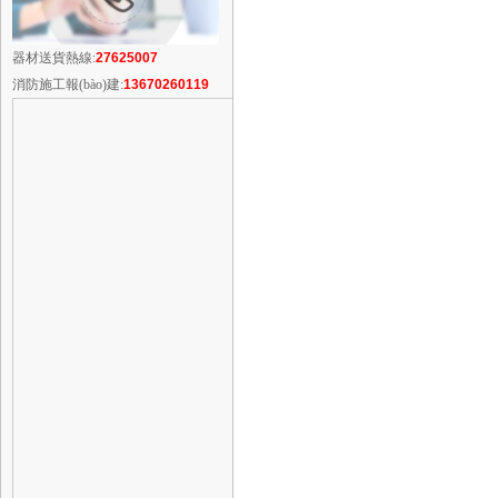
器材送貨熱線:
27625007
消防施工報(bào)建:
13670260119