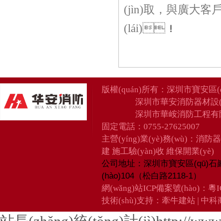
(jìn)取，與廣大客戶真
(lái)！
版權(quán)所有：
深圳市寶安區(
深圳市華安消防器材設(
深圳市華峖消防工程有
固定電話：0755-27625007
主營(yíng)業(yè)務(wù)：消防
建 施工驗(yàn)收 維保開業(yè)
深圳市寶安區(qū)石
公司地址：
(hào)104（松白路2118-1）
網(wǎng)站ICP備案號(hào)：
粵I
技術(shù)支持：
牽牛建站
|
中科商