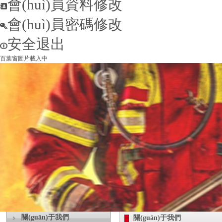
會(huì)員資料修改
會(huì)員密碼修改
安全退出
百葉窗圖片載入中
關(guān)于我們
關(guān)于我們