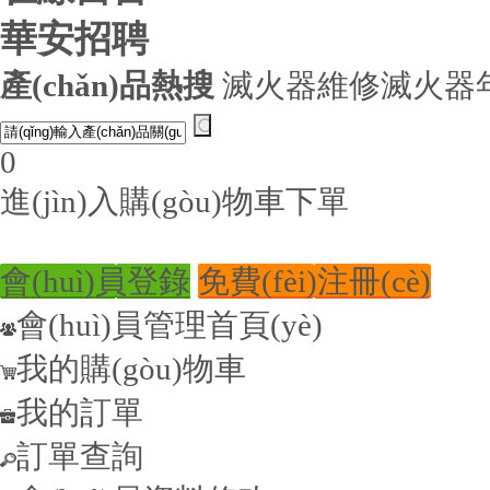
華安招聘
產(chǎn)品熱搜
滅火器維修
滅火器
0
進(jìn)入購(gòu)物車下單
會(huì)員登錄
免費(fèi)注冊(cè)
會(huì)員管理首頁(yè)
我的購(gòu)物車
我的訂單
訂單查詢