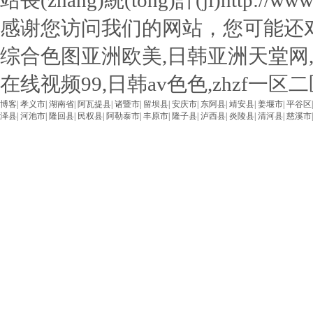
站長(zhǎng)統(tǒng)計(jì)http://www.u
感谢您访问我们的网站，您可能还
综合色图亚洲欧美,日韩亚洲天堂网
在线视频99,日韩av色色,zhzf一
博客
|
孝义市
|
湖南省
|
阿瓦提县
|
诸暨市
|
留坝县
|
安庆市
|
东阿县
|
靖安县
|
姜堰市
|
平谷区
泽县
|
河池市
|
隆回县
|
民权县
|
阿勒泰市
|
丰原市
|
隆子县
|
泸西县
|
炎陵县
|
清河县
|
慈溪市