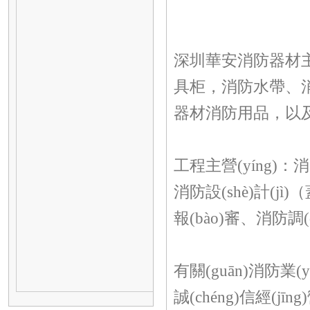
深圳華安消防器材主營(
具柜，消防水帶、消火
器材消防用品，以
工程主營(yíng)：消
消防設(shè)計(jì)
報(bào)審、消
有關(guān)消防業(y
誠(chéng)信經(jīng