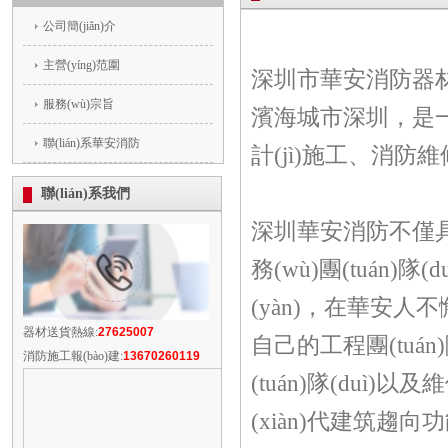
公司簡(jiǎn)介
主營(yíng)范圍
深圳市華安消防器材設
服務(wù)宗旨
濱海城市深圳
聯(lián)系華安消防
計(jì)施工、消
聯(lián)系我們
深圳華安消防不僅具有專業
務(wù)團(tuán)隊
(yàn)，在華安
器材送貨熱線:
27625007
自己的工程團(tuán)隊(du
消防施工報(bào)建:
13670260119
(tuán)隊(duì)以
(xiàn)代建筑趨向