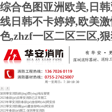
综合色图亚洲欧美,日韩
线日韩不卡婷婷,欧美激情
色,zhzf一区二区三区
深圳華安消防經(jīng)營(yíng)地址變更
2023春節(jié)后華安消防已正常開工
2023年華安消防春節(jié)放假時(shí)間安排
2022華安消防國(guó)慶放假時(shí)間安排
2022年春節(jié)開工-深圳華安消防