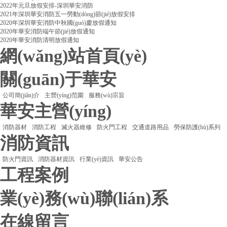
2022年元旦放假安排-深圳華安消防
2021年深圳華安消防五一勞動(dòng)節(jié)放假安排
2020年深圳華安消防中秋國(guó)慶放假通知
2020年華安消防端午節(jié)放假通知
2020年華安消防清明放假通知
網(wǎng)站首頁(yè)
關(guān)于華安
公司簡(jiǎn)介
主營(yíng)范圍
服務(wù)宗旨
華安主營(yíng)
消防器材
消防工程
滅火器維修
防火門工程
交通道路用品
勞保防護(hù)系列
消防資訊
防火門資訊
消防器材資訊
行業(yè)資訊
華安公告
工程案例
業(yè)務(wù)聯(lián)系
在線留言