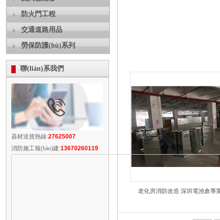
防火門工程
交通道路用品
勞保防護(hù)系列
聯(lián)系我們
器材送貨熱線:
27625007
消防施工報(bào)建:
13670260119
老化房消防改造 深圳電池倉專業(