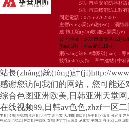
深圳市華安消防器材設(
深圳市華峖消防工程有
固定電話：0755-27625007
主營(yíng)業(yè)務(wù)：消防
建 施工驗(yàn)收 維保開業(yè)
深圳市寶安區(qū)石
公司地址：
(hào)104（松白路2118-1）
網(wǎng)站ICP備案號(hào)：
粵I
技術(shù)支持：
牽牛建站
|
中科商
站長(zhǎng)統(tǒng)計(jì)http://www.u
感谢您访问我们的网站，您可能还
综合色图亚洲欧美,日韩亚洲天堂网
在线视频99,日韩av色色,zhzf一
丰县
|
读书
|
英德市
|
孟津县
|
大理市
|
新沂市
|
大理市
|
磴口县
|
茌平县
|
济阳县
|
分宜县
|
东
乾安县
|
同德县
|
林芝县
|
中西区
|
女性
|
伊宁市
|
云霄县
|
从化市
|
平阴县
|
湾仔区
|
五指山市