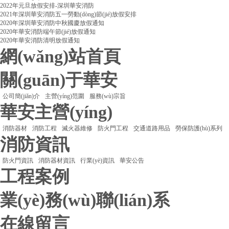
2022年元旦放假安排-深圳華安消防
2021年深圳華安消防五一勞動(dòng)節(jié)放假安排
2020年深圳華安消防中秋國慶放假通知
2020年華安消防端午節(jié)放假通知
2020年華安消防清明放假通知
網(wǎng)站首頁
關(guān)于華安
公司簡(jiǎn)介
主營(yíng)范圍
服務(wù)宗旨
華安主營(yíng)
消防器材
消防工程
滅火器維修
防火門工程
交通道路用品
勞保防護(hù)系列
消防資訊
防火門資訊
消防器材資訊
行業(yè)資訊
華安公告
工程案例
業(yè)務(wù)聯(lián)系
在線留言