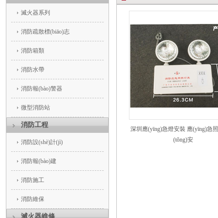
滅火器系列
消防疏散標(biāo)志
消防箱類
消防水帶
消防報(bào)警器
微型消防站
消防工程
深圳應(yīng)急燈安裝 應(yīng)
(tǒng)安
消防設(shè)計(jì)
消防報(bào)建
消防施工
消防維保
滅火器維修