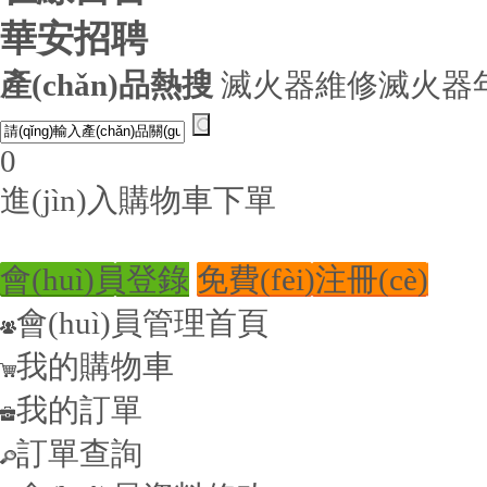
華安招聘
產(chǎn)品熱搜
滅火器維修
滅火器
0
進(jìn)入購物車下單
會(huì)員登錄
免費(fèi)注冊(cè)
會(huì)員管理首頁
我的購物車
我的訂單
訂單查詢