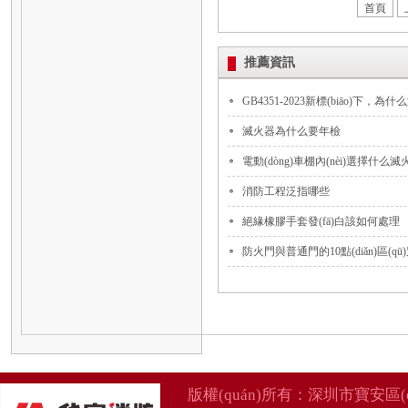
首頁
推薦資訊
GB4351-2023新標(biāo)下，為什
滅火器為什么要年檢
電動(dòng)車棚內(nèi)選擇什么滅火
消防工程泛指哪些
絕緣橡膠手套發(fā)白該如何處理
防火門與普通門的10點(diǎn)區(qū
版權(quán)所有：
深圳市寶安區(